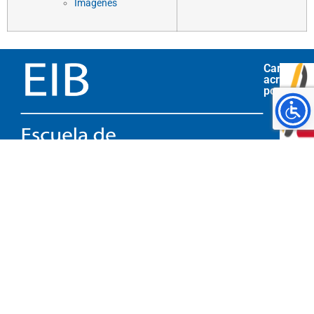
Imágenes
Carrera
acreditad
por
Facultad
2511-
Contacto
de
6643
Ingeniería,
Universidad
de
Costa
Rica