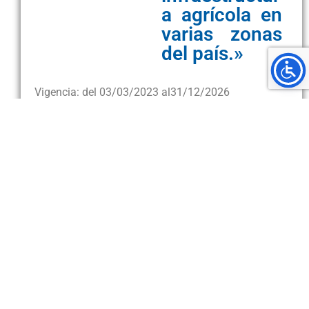
a agrícola en
varias zonas
del país.»
Vigencia: del 03/03/2023 al
31/12/2026
Investigadores
Nombre
Participación
Matías Chaves Herrera
Principal
Descripción
Empoderar actores claves de la comunidad en el
manejo de recursos naturales para lograr el
desarrollo sostenible.