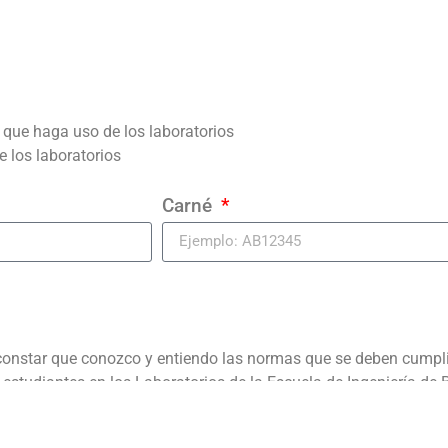
l que haga uso de los laboratorios
e los laboratorios
Carné
onstar que conozco y entiendo las normas que se deben cumplir 
 estudiantes en los Laboratorios de la Escuela de Ingeniería de
anto para el resguardo de mi persona como el de los demás.