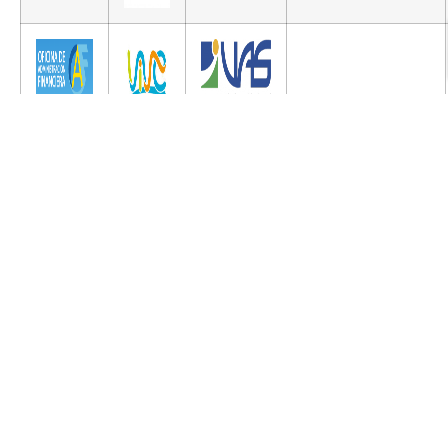
Carrera
acreditad
por