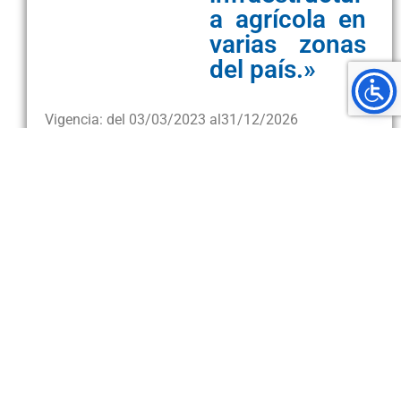
a agrícola en
varias zonas
del país.»
Vigencia: del 03/03/2023 al
31/12/2026
Investigadores
Nombre
Participación
Matías Chaves Herrera
Principal
Descripción
Empoderar actores claves de la comunidad en el
manejo de recursos naturales para lograr el
desarrollo sostenible.