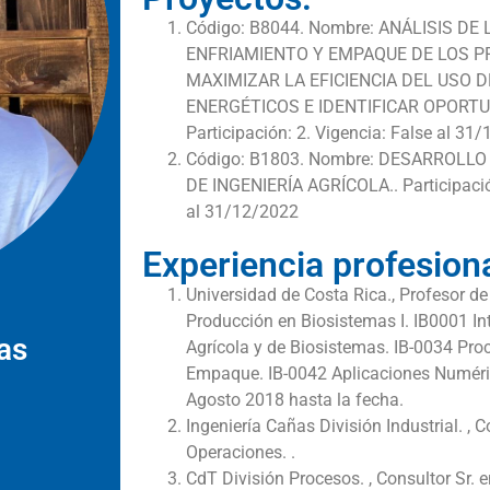
Código: B8044. Nombre: ANÁLISIS D
ENFRIAMIENTO Y EMPAQUE DE LOS 
MAXIMIZAR LA EFICIENCIA DEL USO 
ENERGÉTICOS E IDENTIFICAR OPORTU
Participación: 2. Vigencia: False al 31
Código: B1803. Nombre: DESARROLLO
DE INGENIERÍA AGRÍCOLA.. Participació
al 31/12/2022
Experiencia profesiona
Universidad de Costa Rica., Profesor de
Producción en Biosistemas I. IB0001 Int
as
Agrícola y de Biosistemas. IB-0034 Pr
Empaque. IB-0042 Aplicaciones Numéric
Agosto 2018 hasta la fecha.
Ingeniería Cañas División Industrial. , 
Operaciones. .
CdT División Procesos. , Consultor Sr. 