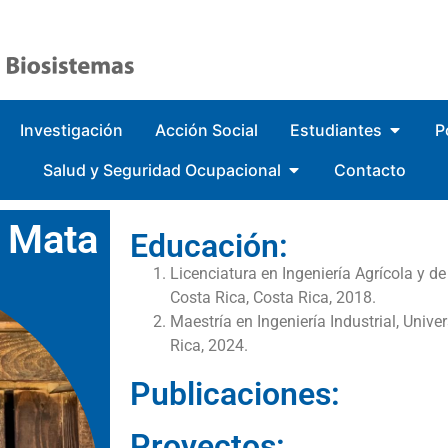
Investigación
Acción Social
Estudiantes
P
Salud y Seguridad Ocupacional
Contacto
 Mata
Educación:
Licenciatura en Ingeniería Agrícola y d
Costa Rica, Costa Rica, 2018.
Maestría en Ingeniería Industrial, Unive
Rica, 2024.
Publicaciones:
Proyectos: