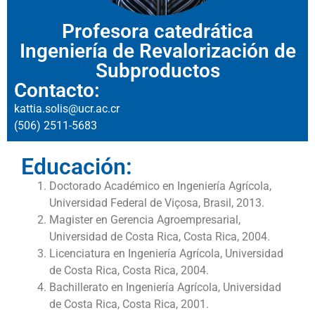
Profesora catedrática
Ingeniería de Revalorización de
Subproductos
Contacto:
kattia.solis@ucr.ac.cr
(506) 2511-5683
Educación:
Doctorado Académico en Ingeniería Agrícola,
Universidad Federal de Viçosa, Brasil, 2013.
Magister en Gerencia Agroempresarial,
Universidad de Costa Rica, Costa Rica, 2004.
Licenciatura en Ingeniería Agrícola, Universidad
de Costa Rica, Costa Rica, 2004.
Bachillerato en Ingeniería Agrícola, Universidad
de Costa Rica, Costa Rica, 2001.