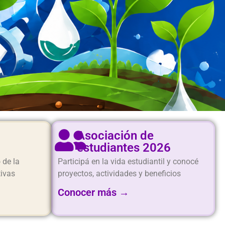
Asociación de
a
estudiantes 2026
 de la
Participá en la vida estudiantil y conocé
tivas
proyectos, actividades y beneficios
Conocer más →