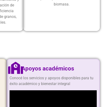
biomasa.
ación de
ficiencia
de granos,
les.
Apoyos académicos
Conocé los servicios y apoyos disponibles para tu
éxito académico y bienestar integral