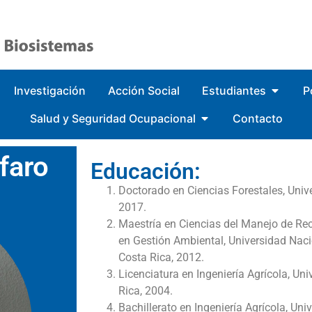
Investigación
Acción Social
Estudiantes
P
Salud y Seguridad Ocupacional
Contacto
faro
Educación:
Doctorado en Ciencias Forestales, Univ
2017.
Maestría en Ciencias del Manejo de Re
en Gestión Ambiental, Universidad Nacio
Costa Rica, 2012.
Licenciatura en Ingeniería Agrícola, Un
Rica, 2004.
Bachillerato en Ingeniería Agrícola, Uni