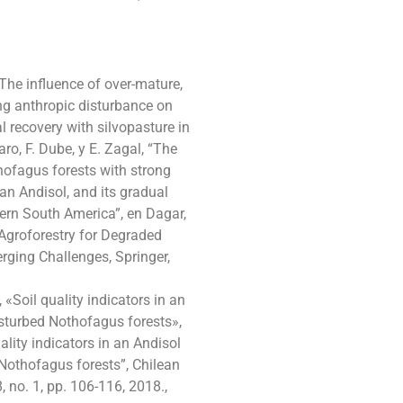
«The influence of over-mature,
ng anthropic disturbance on
al recovery with silvopasture in
, F. Dube, y E. Zagal, “The
hofagus forests with strong
an Andisol, and its gradual
tern South America”, en Dagar,
. Agroforestry for Degraded
ging Challenges, Springer,
 «Soil quality indicators in an
disturbed Nothofagus forests»,
ality indicators in an Andisol
 Nothofagus forests”, Chilean
, no. 1, pp. 106-116, 2018.,