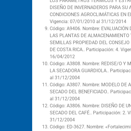
LOS PARÁMETROS TÉRMICOS Y ESTR
DISEÑO DE INVERNADEROS PARA SU 
CONDICIONES AGROCLIMÁTICAS EN EL PA
Vigencia: 07/01/2010 al 31/12/2014
Código: A9406. Nombre: EVALUACIÓN
LAS PLANTAS DE ALMACENAMIENTO 
SEMILLAS PROPIEDAD DEL CONSEJO
DE COSTA RICA.. Participación: 4. Vige
16/04/2012
Código: A3808. Nombre: REDISE/O Y
LA SECADORA GUARDIOLA.. Participaci
al 31/12/2004
Código: A3807. Nombre: MODELO DE
SECADO DEL BENEFICIADO.. Participaci
al 31/12/2004
Código: A3806. Nombre: DISEÑO DE 
SECADO DEL CAFÉ.. Participación: 2. V
31/12/2004
Código: ED-3627. Nombre: «Fortalecim