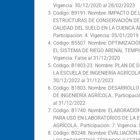
Vigencia: 30/12/2020 al 28/02/2023
Código: B9191. Nombre: IMPACTO DE
ESTRUCTURAS DE CONSERVACIÓN DE
CALIDAD DEL SUELO EN LA CUENCA AL
Participación: 4. Vigencia: 05/01/201
Código: B5507. Nombre: OPTIMIZACI
EL SISTEMA DE RIEGO ARENAL TEMPISQ
Vigencia: False al 31/12/2020
Código: B1803-23. Nombre: PLAN DE
LA ESCUELA DE INGENIERÍA AGRÍCOLA.. 
30/12/2022 al 31/12/2023
Código: B1803. Nombre: DESARROLLO
DE INGENIERÍA AGRÍCOLA.. Participació
al 31/12/2022
Código: B1740. Nombre: ELABORACIÓ
PARA USO EN LABORATORIOS DE LA E
AGRÍCOLA.. Participación: 7. Vigencia
Código: B0248. Nombre: EVALUACIÓ