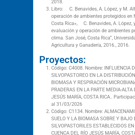
2018.
Libro: C. Benavides, A. López, y M. Alf
operación de ambientes protegidos en f
Costa Rica», C. Benavides, A. López, y
evaluación y operación de ambientes pr
clima. San José, Costa Rica”, Universid
Agricultura y Ganadería, 2016., 2016.
Proyectos:
Código: C4008. Nombre: INFLUENCIA 
SILVOPASTOREO EN LA DISTRIBUCIÓ
BIOMASA Y RESPIRACIÓN MICROBIANA
PRADERAS EN LA PARTE MEDIA-ALTA 
JESÚS MARÍA, COSTA RICA.. Participaci
al 31/03/2026
Código: C1134. Nombre: ALMACENAM
SUELO Y LA BIOMASA SOBRE Y BAJO 
SILVOPASTORILES ESTABLECIDOS EN 
CUENCA DEL RÍO JESÚS MARÍA, COSTA RI