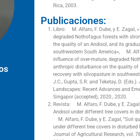
Rica, 2003.
Publicaciones:
Libro: M. Alfaro, F. Dube, y E. Zagal, 
degraded Nothofagus forests with stro
the quality of an Andisol, and its gradu
southwestern South America», M. Alfaro
influence of over-mature, degraded Not
anthropic disturbance on the quality of 
os
recovery with silvopasture in southwes
J.C., Gupta, S.R. and Teketay, D. (Eds.)
Landscapes: Recent Advances and Emer
Singapor (accepted), 2020., 2020.
Revista: M. Alfaro, F. Dube, y E. Zagal,
Andisol under different tree covers in 
M. Alfaro, F. Dube, y E. Zagal, “Soil qu
under different tree covers in disturbed
Journal of Agricultural Research, vol. 78