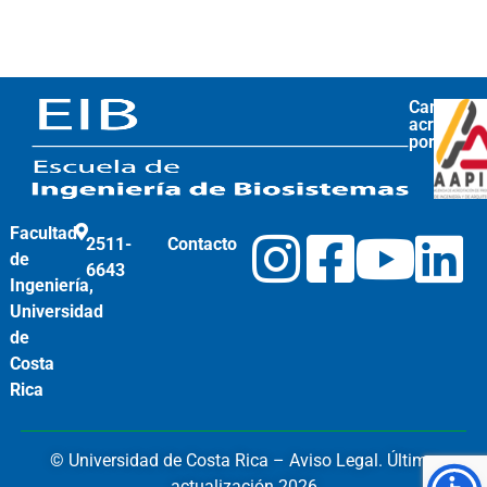
Carrera
acreditad
por
Facultad
2511-
Contacto
de
6643
Ingeniería,
Universidad
de
Costa
Rica
© Universidad de Costa Rica –
Aviso Legal.
Última
actualización 2026